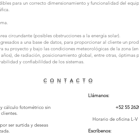
dibles para un correcto dimensionamiento y funcionalidad del equi
fica.
ema.
ea circundante (posibles obstrucciones a la energía solar).
ngresados a una base de datos, para proporcionar al cliente un pro
a su proyecto y bajo las condiciones meteorológicas de la zona (en 
años), de radiación, posicionamiento global, entre otras, óptimas p
abilidad y confiabilildad de los sistemas.
C O N T A C T O
Llámanos:
 y cálculo fotométrico sin
+52 55 262
clientes.
Horario de oficina L-
por ser surtida y deseas
zada.
Escríbenos: