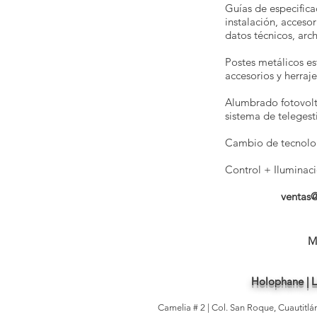
Guías de especifica
instalación, acceso
datos técnicos, arc
Postes metálicos es
accesorios y herraje
Alumbrado fotovolt
sistema de telegesti
Cambio de tecnolog
Control + Iluminaci
ventas
M
Holophane | Li
Camelia # 2 | Col. San Roque, Cuautitl