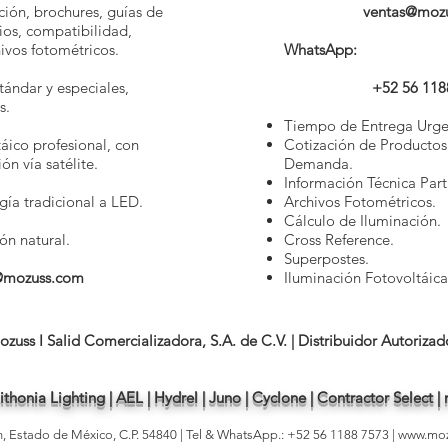
ción, brochures, guías de
ventas@moz
rios, compatibilidad,
hivos fotométricos.
WhatsApp:
tándar y especiales,
+52 56 118
s.
Tiempo de Entrega Urge
áico profesional, con
Cotización de Productos
ón vía satélite.
Demanda.
Información Técnica Parti
ía tradicional a LED.
Archivos Fotométricos.
Cálculo de Iluminación.
ón natural.
Cross Reference.
Superpostes.
@mozuss.com
Iluminación Fotovoltáica
ozuss I Salid Comercializadora, S.A. de C.V. | Distribuidor Autorizad
thonia Lighting | AEL | Hydrel | Juno | Cyclone | Contractor Select 
án, Estado de Mé
xico, C.P. 54840 | Tel & WhatsApp
.: +52 56 1188
7573 |
www.mo