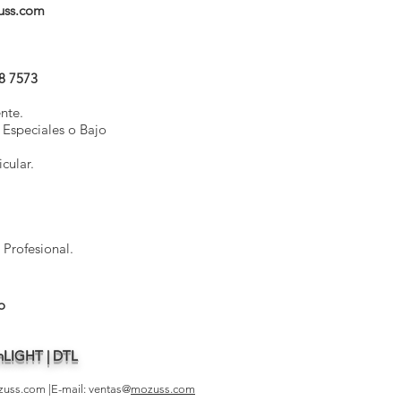
uss.com
8 7573
nte.
 Especiales o Bajo
cular.
 Profesional.
o
| nLIGHT | DTL
zuss.com
|E-mail: ventas@
mozuss.com