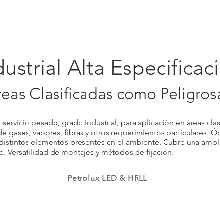
l
Sistemas de Alto Montaje
Industrial General
Phuzion
Holobay
dustrial Alta Especificac
reas Clasificadas como Peligros
 servicio pesado, grado industrial, para aplicación en áreas cla
e gases, vapores, fibras y otros requerimientos particulares. Ó
 distintos elementos presentes en el ambiente. Cubre una ampl
e. Versatilidad de montajes y métodos de fijación.
Petrolux LED & HRLL