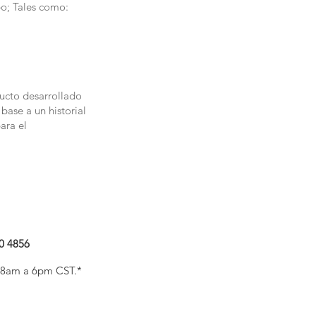
po; Tales como:
ducto desarrollado
base a un historial
ara el
0 4856
V 8am a 6pm CST.*