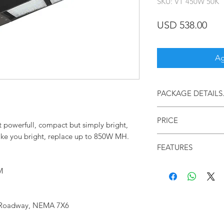
SKU: VT 450W 50K
Pre
USD 538.00
Ag
PACKAGE DETAILS
1PCS/CTN
PRICE
powerfull, compact but simply bright,
ake you bright, replace up to 850W MH.
Price in US Dollars
FEATURES
M
Die Cast Aluminum housi
Input 120 - 277VAC Driver
Lifespan.
I Roadway, NEMA 7X6
FREE SHIPPING (Contine