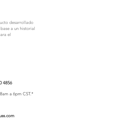
ducto desarrollado
base a un historial
ara el
0 4856
V 8am a 6pm CST.*
uss.com