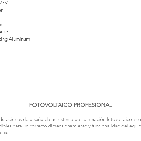
277V
*Except Alaska
er
le
onze
ting Aluminum
FOTOVOLTAICO PROFESIONAL
deraciones de diseño de un sistema de iluminación fotovoltaico, se 
dibles para un correcto dimensionamiento y funcionalidad del equi
fica.