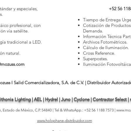
tándar y especiales,
+52 56 118
s.
Tiempo de Entrega Urge
áico profesional, con
Cotización de Productos
ón vía satélite.
Demanda.
Información Técnica Parti
ía tradicional a LED.
Archivos Fotométricos.
Cálculo de Iluminación.
ón natural.
Cross Reference.
Superpostes.
@mozuss.com
Iluminación Fotovoltáica
ozuss I Salid Comercializadora, S.A. de C.V. | Distribuidor Autorizad
thonia Lighting | AEL | Hydrel | Juno | Cyclone | Contractor Select 
án, Estado de Mé
xico, C.P. 54840 | Tel & WhatsApp
.: +52 56 1188
7573 |
www.mo
www.holophane-distribuidor.com