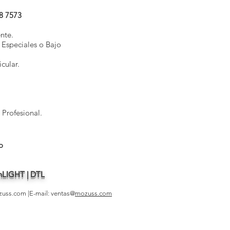
8 7573
nte.
 Especiales o Bajo
cular.
 Profesional.
o
| nLIGHT | DTL
zuss.com
|E-mail: ventas@
mozuss.com