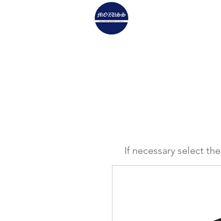
HOLOPHANE Genera
If necessary select th