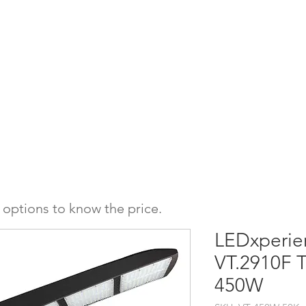
l
Sistemas de Alto Montaje
Industrial General
Phuzion
Holobay
e options to know the price.
LEDxperi
VT.2910F T
450W