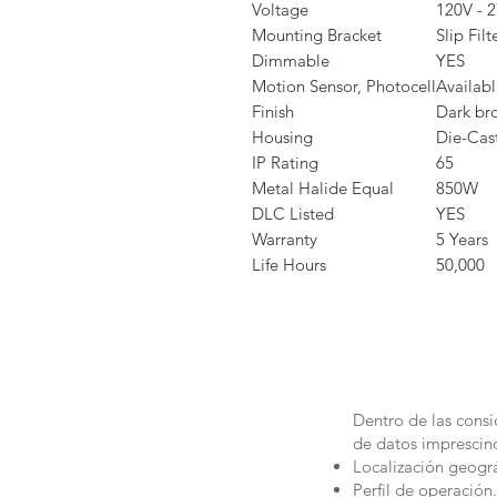
Voltage
120V - 
Mounting Bracket
Slip Filt
Dimmable
YES
Motion Sensor, Photocell
Availab
Finish
Dark br
Housing
Die-Cas
IP Rating
65
Metal Halide Equal
850W
DLC Listed
YES
Warranty
5 Years
Life Hours
50,000
Dentro de las consi
de datos imprescin
Localización geográ
Perfil de operación.