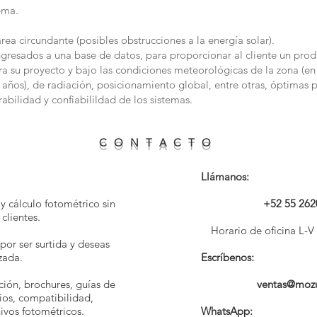
ema.
ea circundante (posibles obstrucciones a la energía solar).
ngresados a una base de datos, para proporcionar al cliente un pro
a su proyecto y bajo las condiciones meteorológicas de la zona (en 
años), de radiación, posicionamiento global, entre otras, óptimas p
abilidad y confiabilildad de los sistemas.
C O N T A C T O
Llámanos:
 y cálculo fotométrico sin
+52 55 262
clientes.
Horario de oficina L-
por ser surtida y deseas
zada.
Escríbenos:
ción, brochures, guías de
ventas@moz
rios, compatibilidad,
hivos fotométricos.
WhatsApp: