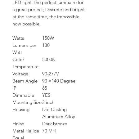
LED light, the perfect luminaire for
a great project; Discrete and bright
at the same time, the impossible,
now possible.
Watts
150W
Lumens per
130
Watt
Color
5000K
Temperature
Voltage
90-277V
Beam Angle
90 ×140 Degree
IP
65
Dimmable
YES
Mounting Size
3 inch
Housing
Die-Casting
Aluminum Alloy
Finish
Dark bronze
Metal Halide
70 MH
Equal