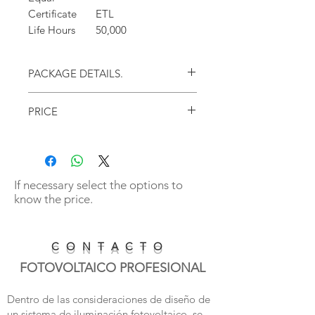
Certificate
ETL
Life Hours
50,000
PACKAGE DETAILS.
PRICE
1PCS/CTN
Die-cast aluminum housing + Clear
Polycarbonate Lens, Universal Input 100 -
277VAC Driver, 5000K LED White Crisp Light,
50,000 Hrs Lifespan.
If necessary select the options to
FREE SHIPPING PURCHASING CLOSED
know the price.
BOX WITH 10 PIECES (Continental USA)
*Except Alaska
C O N T A C T O
FOTOVOLTAICO PROFESIONAL
Dentro de las consideraciones de diseño de
un sistema de iluminación fotovoltaico, se