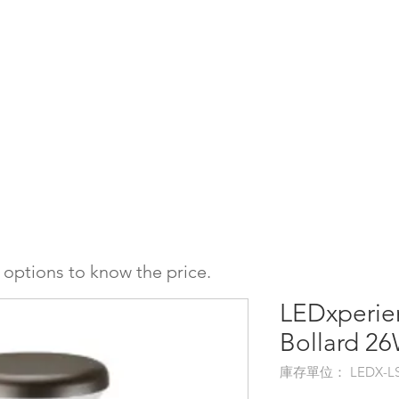
l
Sistemas de Alto Montaje
Industrial General
Phuzion
Holobay
e options to know the price.
LEDxperi
Bollard 2
庫存單位： LEDX-LS