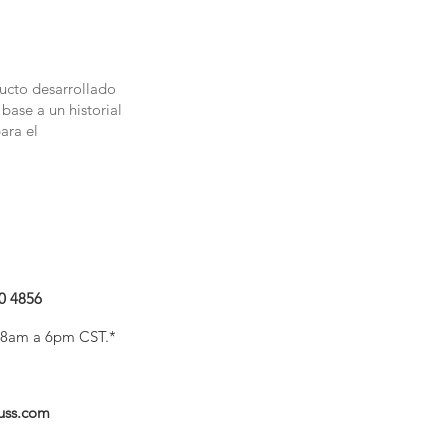
ducto desarrollado
base a un historial
ara el
0 4856
V 8am a 6pm CST.*
uss.com