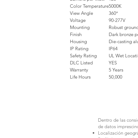
Color Temperature
5000K
View Angle
360°
Voltage
90-277V
Mounting
Robust ground 
Finish
Dark bronze po
Housing
Die-casting a
IP Rating
IP64
Safety Rating
UL Wet Locat
DLC Listed
YES
Warranty
5 Years
Life Hours
50,000
Dentro de las consi
de datos imprescin
Localización geográ