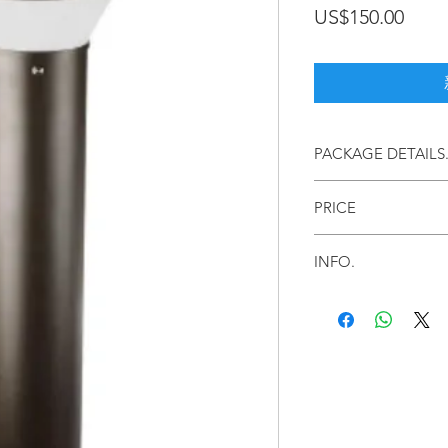
價
US$150.00
格
PACKAGE DETAILS
LEDxperienceUSA.com, de
PRICE
Price in US dollars.
INFO.
For more information con
LEDxperienceUSA.com, dec
your project, finished in
beautiful.