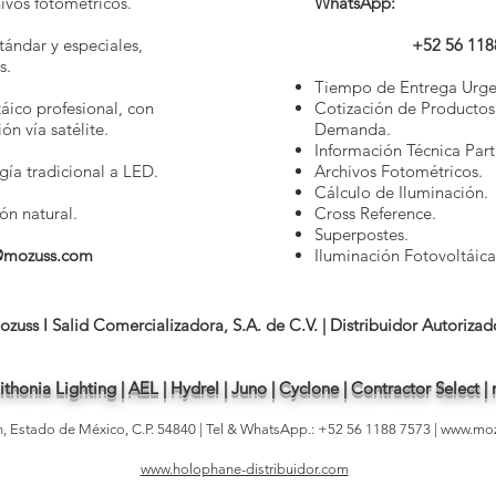
hivos fotométricos.
WhatsApp:
tándar y especiales,
+52 56 118
s.
Tiempo de Entrega Urge
áico profesional, con
Cotización de Productos
ón vía satélite.
Demanda.
Información Técnica Parti
ía tradicional a LED.
Archivos Fotométricos.
Cálculo de Iluminación.
ón natural.
Cross Reference.
Superpostes.
@mozuss.com
Iluminación Fotovoltáica
ozuss I Salid Comercializadora, S.A. de C.V. | Distribuidor Autorizad
thonia Lighting | AEL | Hydrel | Juno | Cyclone | Contractor Select 
án, Estado de Mé
xico, C.P. 54840 | Tel & WhatsApp
.: +52 56 1188
7573 |
www.mo
www.holophane-distribuidor.com