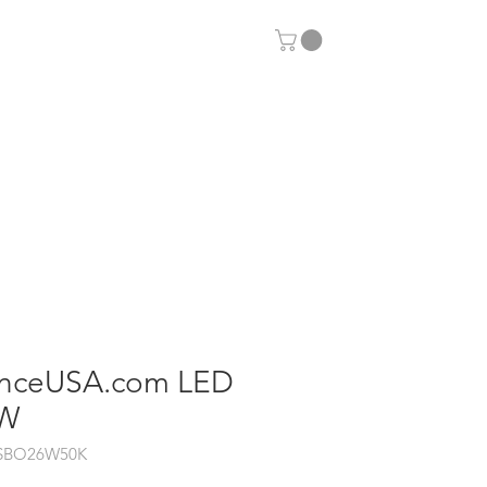
Otras aplicaciones
enceUSA.com LED
6W
BO26W50K