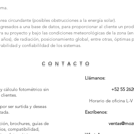
ema.
ea circundante (posibles obstrucciones a la energía solar).
ngresados a una base de datos, para proporcionar al cliente un pro
a su proyecto y bajo las condiciones meteorológicas de la zona (en 
años), de radiación, posicionamiento global, entre otras, óptimas p
abilidad y confiabilildad de los sistemas.
C O N T A C T O
Llámanos:
 y cálculo fotométrico sin
+52 55 262
clientes.
Horario de oficina L-
por ser surtida y deseas
zada.
Escríbenos:
ción, brochures, guías de
ventas@moz
rios, compatibilidad,