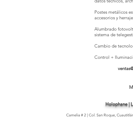
datos técnicos, arc
Postes metálicos es
accesorios y herraje
Alumbrado fotovolt
sistema de telegesti
Cambio de tecnolog
Control + Iluminaci
ventas
M
Holophane | Li
Camelia # 2 | Col. San Roque, Cuautitl