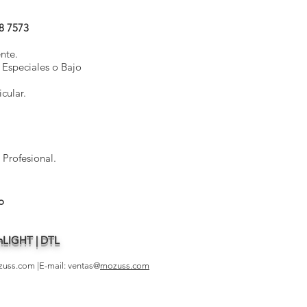
8 7573
nte.
 Especiales o Bajo
cular.
 Profesional.
o
| nLIGHT | DTL
zuss.com
|E-mail: ventas@
mozuss.com