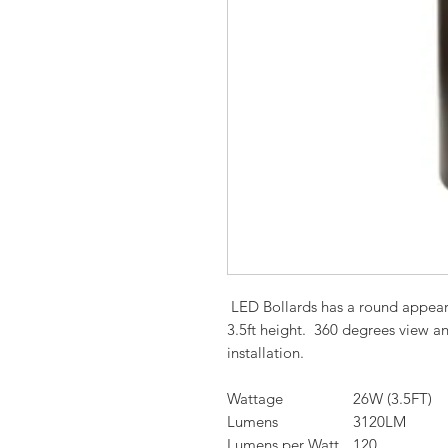
LED Bollards has a round appeara
3.5ft height. 360 degrees view a
installation.
Wattage
26W (3.5FT)
Lumens
3120LM
Lumens per Watt
120