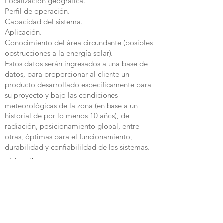
Localización geográfica.
Perfil de operación.
Capacidad del sistema.
Aplicación.
Conocimiento del área circundante (posibles
obstrucciones a la energía solar).
Estos datos serán ingresados a una base de
datos, para proporcionar al cliente un
producto desarrollado especificamente para
su proyecto y bajo las condiciones
meteorológicas de la zona (en base a un
historial de por lo menos 10 años), de
radiación, posicionamiento global, entre
otras, óptimas para el funcionamiento,
durabilidad y confiabilildad de los sistemas.
Información:
Proyectos, asesoría y cálculo fotométrico sin costo para
nuestros clientes.
Si tienes una orden por ser surtida y deseas información
actualizada.
Guías de especificación, brochures, guías de instalación,
accesorios, compatibilidad, datos técnicos, archivos