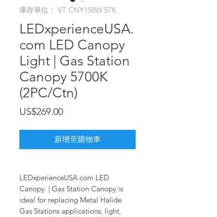
庫存單位： VT CNY150W 57K
LEDxperienceUSA.
com LED Canopy
Light | Gas Station
Canopy 5700K
(2PC/Ctn)
價
US$269.00
格
新增至購物車
LEDxperienceUSA.com LED
Canopy | Gas Station Canopy is
ideal for replacing Metal Halide
Gas Stations applications, light,