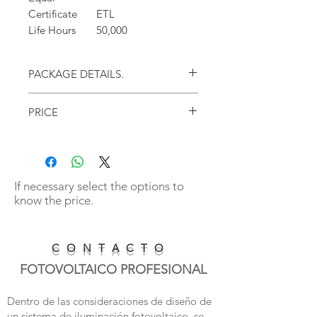
Certificate
ETL
Life Hours
50,000
PACKAGE DETAILS.
PRICE
1PCS/CTN
Die-cast aluminum housing + Clear
Polycarbonate Lens, Universal Input 100 -
277VAC Driver, 5000K LED White Crisp Light,
50,000 Hrs Lifespan.
If necessary select the options to
FREE SHIPPING PURCHASING CLOSED
know the price.
BOX WITH 10 PIECES (Continental USA)
*Except Alaska
C O N T A C T O
FOTOVOLTAICO PROFESIONAL
Dentro de las consideraciones de diseño de
un sistema de iluminación fotovoltaico, se