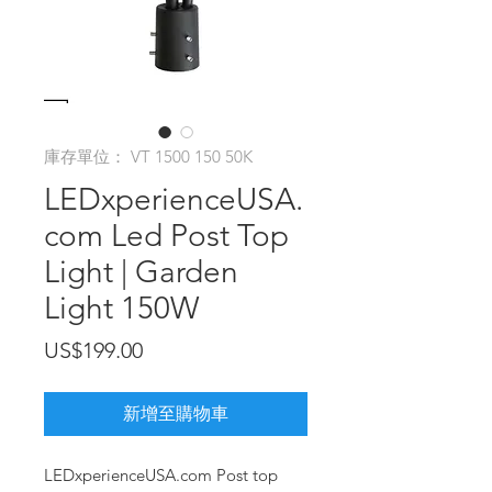
庫存單位： VT 1500 150 50K
LEDxperienceUSA.
com Led Post Top
Light | Garden
Light 150W
價
US$199.00
格
新增至購物車
LEDxperienceUSA.com Post top