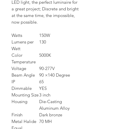
LED light, the perfect luminaire for
a great project; Discrete and bright
at the same time, the impossible,
now possible.
Watts
150W
Lumens per
130
Watt
Color
5000K
Temperature
Voltage
90-277V
Beam Angle
90 ×140 Degree
IP
65
Dimmable
YES
Mounting Size
3 inch
Housing
Die-Casting
Aluminum Alloy
Finish
Dark bronze
Metal Halide
70 MH
Equal